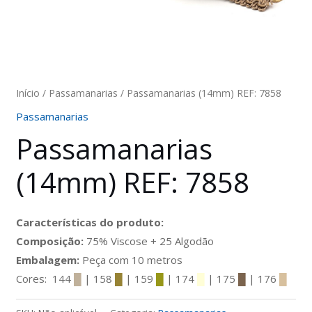
Início
/
Passamanarias
/ Passamanarias (14mm) REF: 7858
Passamanarias
Passamanarias
(14mm) REF: 7858
Características do produto:
Composição:
75% Viscose + 25 Algodão
Embalagem:
Peça com 10 metros
Cores: 144
█
| 158
█
| 159
█
| 174
█
| 175
█
| 176
█