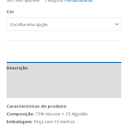
SKU:
Não aplicável
Categoria:
Passamanarias
Cor
Descrição
Informação adicional
Avaliações (0)
Características do produto:
Composição:
75% Viscose + 25 Algodão
Embalagem:
Peça com 10 metros