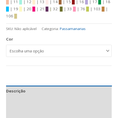
█
| 11
█
| 12
█
| 13
█
| 14
█
| 15
█
| 16
█
| 17
█
| 18
█
| 19
█
| 20
█
| 21
█
|
32
█
| 33
█
| 76
█
| 103
█
|
106
█
SKU:
Não aplicável
Categoria:
Passamanarias
Cor
Descrição
Informação adicional
Avaliações (0)