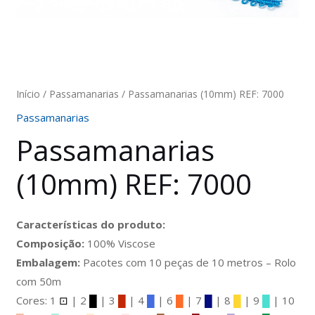
Início
/
Passamanarias
/ Passamanarias (10mm) REF: 7000
Passamanarias
Passamanarias
(10mm) REF: 7000
Características do produto:
Composição:
100% Viscose
Embalagem:
Pacotes com 10 peças de 10 metros – Rolo
com 50m
Cores: 1
⊡
| 2
█
| 3
█
| 4
█
| 6
█
| 7
█
| 8
█
| 9
█
| 10