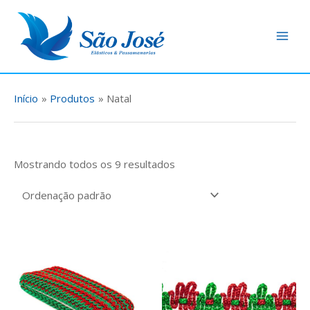
Ir
Main
para
Men
o
conteúdo
Início
Produtos
Natal
Mostrando todos os 9 resultados