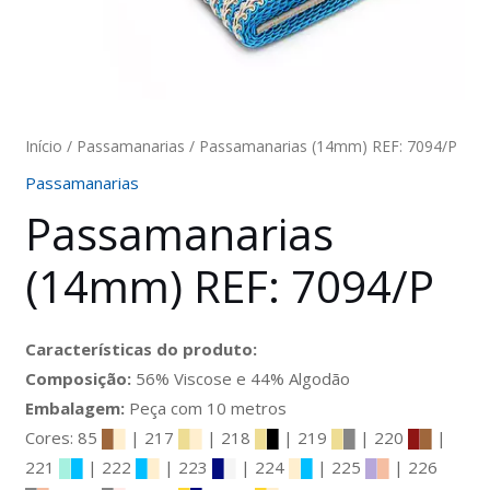
Início
/
Passamanarias
/ Passamanarias (14mm) REF: 7094/P
Passamanarias
Passamanarias
(14mm) REF: 7094/P
Características do produto:
Composição:
56% Viscose e 44% Algodão
Embalagem:
Peça com 10 metros
Cores: 85
█
█
| 217
█
█
| 218
█
█
| 219
█
█
| 220
█
█
|
221
█
█
| 222
█
█
| 223
█
█
| 224
█
█
| 225
█
█
| 226