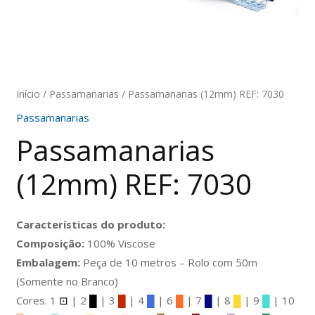
Início
/
Passamanarias
/ Passamanarias (12mm) REF: 7030
Passamanarias
Passamanarias
(12mm) REF: 7030
Características do produto:
Composição:
100% Viscose
Embalagem:
Peça de 10 metros – Rolo com 50m
(Somente no Branco)
Cores: 1
⊡
| 2
█
| 3
█
| 4
█
| 6
█
| 7
█
| 8
█
| 9
█
| 10