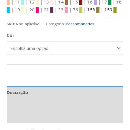
█
| 11
█
| 12
█
| 13
█
| 14
█
| 15
█
| 16
█
| 17
█
| 18
█
| 19
█
| 20
█
| 21
█
| 33
█
| 76
█
| 158
█
| 159
█
SKU:
Não aplicável
Categoria:
Passamanarias
Cor
Descrição
Informação adicional
Avaliações (0)