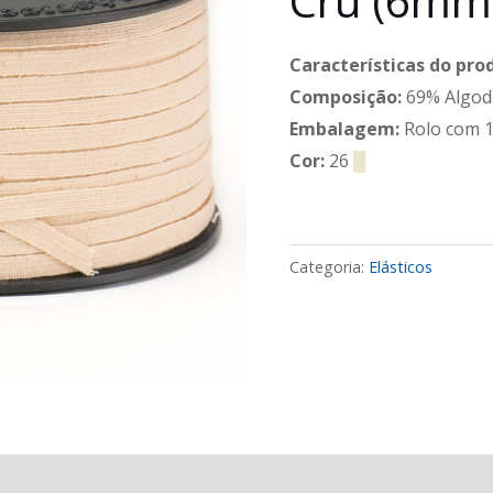
Crú (6mm)
Características do pro
Composição:
69% Algod
Embalagem:
Rolo com 1
Cor:
26
█
Categoria:
Elásticos
Avaliações (0)