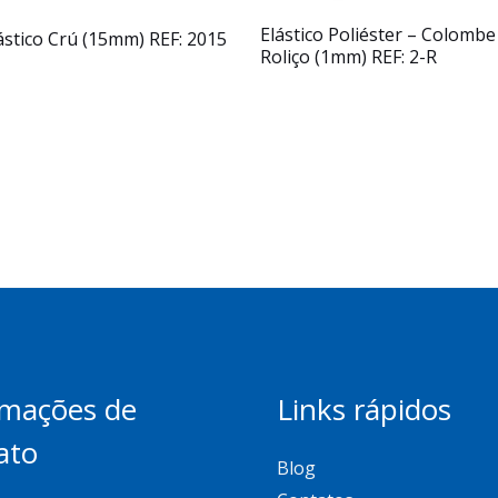
Elástico Poliéster – Colombe
ástico Crú (15mm) REF: 2015
Roliço (1mm) REF: 2-R
rmações de
Links rápidos
ato
Blog