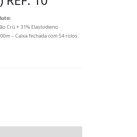
 REF: 10
duto:
ão Crú + 31% Elastodieno
00m – Caixa fechada com 54 rolos