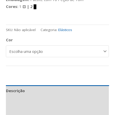
Cores:
1
⊡
| 2
█
SKU:
Não aplicável
Categoria:
Elásticos
Cor
Descrição
Informação adicional
Avaliações (0)