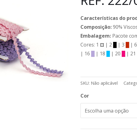
REF: 222/
Características do pro
Composição:
90% Viscos
Embalagem:
Pacote com
Cores: 1
⊡
| 2
█
| 3
█
| 
| 16
█
| 18
█
| 20
█
| 2
SKU:
Não aplicável
Catego
Cor