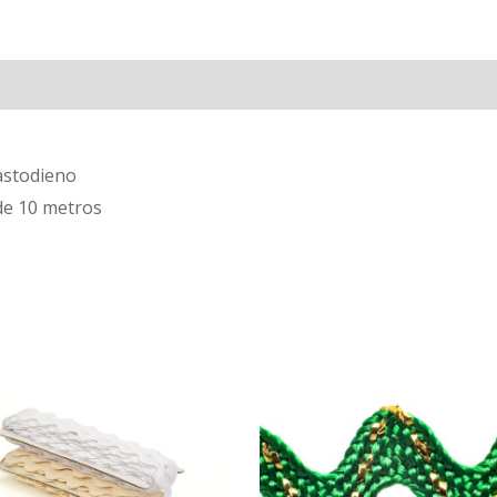
Avaliações (0)
astodieno
de 10 metros