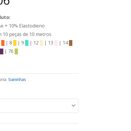
06
duto:
e + 10% Elastodieno
 10 peças de 10 metros
6
█
| 8
█
| 9
█
| 12
█
| 13
█
| 14
█
1
█
| 76
█
ria:
Sianinhas