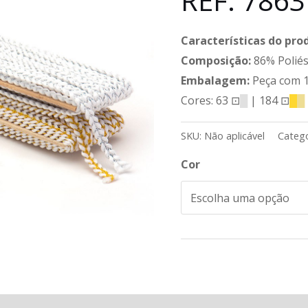
REF: 7863
Características do pro
Composição:
86% Poliés
Embalagem:
Peça com 
Cores: 63 ⊡
█
| 184 ⊡
█
█
SKU:
Não aplicável
Catego
Cor