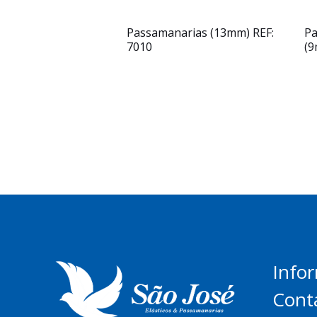
Passamanarias (13mm) REF:
Pa
7010
(9
Info
Cont