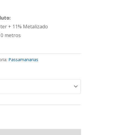
duto:
ter + 11% Metalizado
10 metros
ria:
Passamanarias