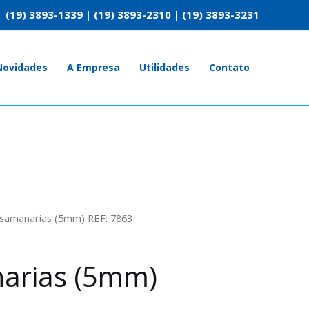
(19) 3893-1339 | (19) 3893-2310 | (19) 3893-3231
Novidades
A Empresa
Utilidades
Contato
samanarias (5mm) REF: 7863
arias (5mm)