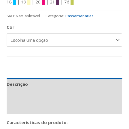
18
█
| 19
█
| 20
█
| 21
█
| 76
█
SKU:
Não aplicável
Categoria:
Passamanarias
Cor
Descrição
Informação adicional
Avaliações (0)
Características do produto: