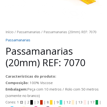
Início
/
Passamanarias
/ Passamanarias (20mm) REF: 7070
Passamanarias
Passamanarias
(20mm) REF: 7070
Características do produto:
Composição:
100% Viscose
Embalagem:
Peça com 10 metros / Rolo com 50 metros
(somente no branco)
Cores: 1
⊡
| 2
█
| 3
█
| 8
█
| 9
█
| 12
█
| 13
█
| 17
█
|