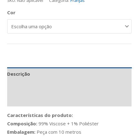
SKU:
Não aplicável
Categoria:
Franjas
Cor
Descrição
Informação adicional
Avaliações (0)
Características do produto:
Composição:
99% Viscose + 1% Poliéster
Embalagem:
Peça com 10 metros