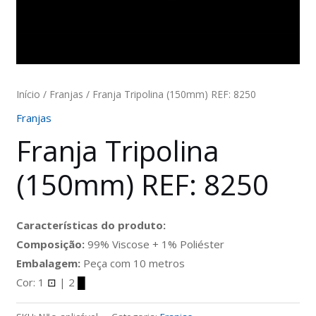
Início
/
Franjas
/ Franja Tripolina (150mm) REF: 8250
Franjas
Franja Tripolina
(150mm) REF: 8250
Características do produto:
Composição:
99% Viscose + 1% Poliéster
Embalagem:
Peça com 10 metros
Cor: 1
⊡
| 2
█