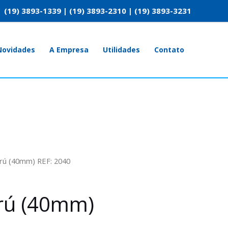
(19) 3893-1339 | (19) 3893-2310 | (19) 3893-3231
Novidades
A Empresa
Utilidades
Contato
Crú (40mm) REF: 2040
Crú (40mm)