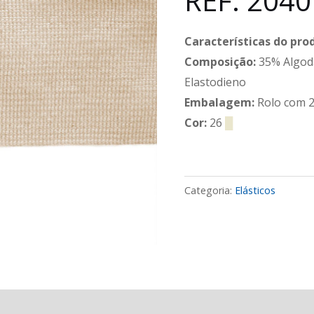
REF: 2040
Características do pro
Composição:
35% Algod
Elastodieno
Embalagem:
Rolo com 2
Cor:
26
█
Categoria:
Elásticos
Avaliações (0)