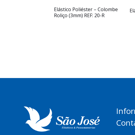
Elástico Poliéster – Colombe
El
Roliço (3mm) REF: 20-R
Info
Cont