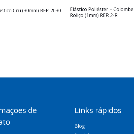
Elástico Poliéster – Colombe
ástico Crú (30mm) REF: 2030
Roliço (1mm) REF: 2-R
rmações de
Links rápidos
ato
Blog