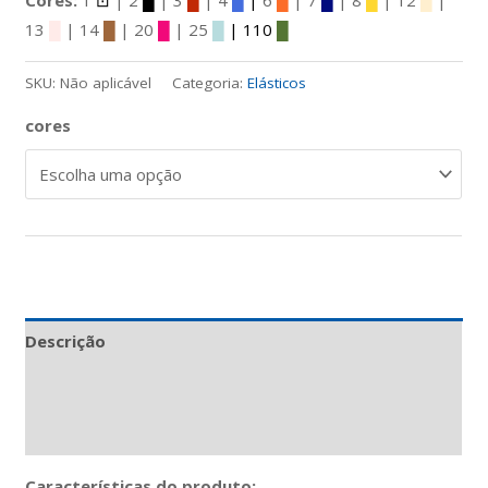
Cores:
1
⊡
| 2
█
| 3
█
| 4
█
|
6
█
| 7
█
| 8
█
| 12
█
|
13
█
| 14
█
| 20
█
| 25
█
| 110
█
SKU:
Não aplicável
Categoria:
Elásticos
cores
Descrição
Informação adicional
Avaliações (0)
Características do produto: