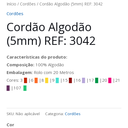
Início
/
Cordões
/ Cordão Algodão (5mm) REF: 3042
Cordões
Cordão Algodão
(5mm) REF: 3042
Características do produto:
Composição:
100% Algodão
Embalagem:
Rolo com 20 Metros
Cores: 3
█
|6
█
|8
█
|9
█
|15
█
|16
█
|17
█
|20
█
|21
█
|107
█
SKU:
Não aplicável
Categoria:
Cordões
Cor