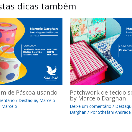
estas dicas também
m de Páscoa usando
Patchwork de tecido 
by Marcelo Darghan
entário
/
Destaque
,
Marcelo
r
Marcelo
Deixe um comentário
/
Destaqu
Darghan
/ Por
Sthefani Andrade