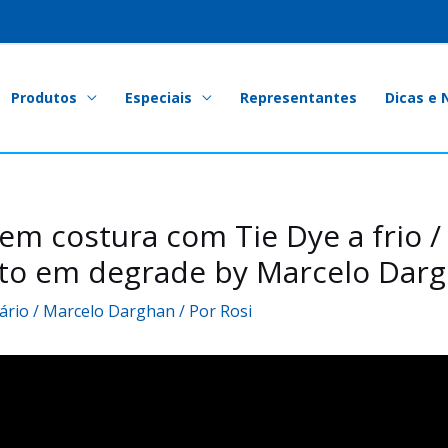
Produtos
Especiais
Representantes
Dicas e 
em costura com Tie Dye a frio /
to em degrade by Marcelo Dar
ário
/
Marcelo Darghan
/ Por
Rosi