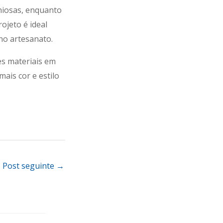
oniosas, enquanto
ojeto é ideal
no artesanato.
s materiais em
ais cor e estilo
Post seguinte
→