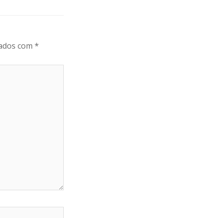
cados com
*