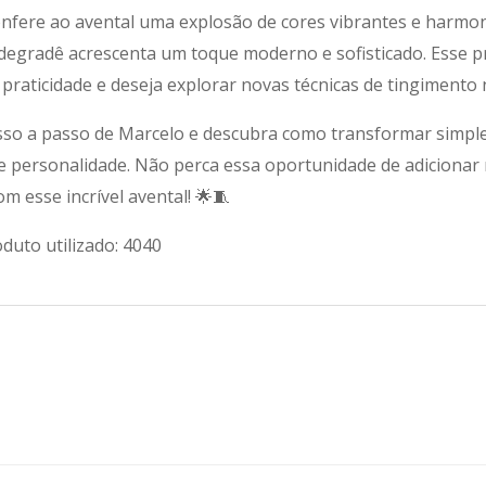
 confere ao avental uma explosão de cores vibrantes e harm
degradê acrescenta um toque moderno e sofisticado. Esse pr
raticidade e deseja explorar novas técnicas de tingimento 
o a passo de Marcelo e descubra como transformar simple
 personalidade. Não perca essa oportunidade de adicionar m
om esse incrível avental! 🌟🧵
duto utilizado: 4040