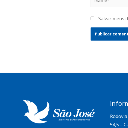
Salvar meus d
Infor
Rodovia 
54,5 – C