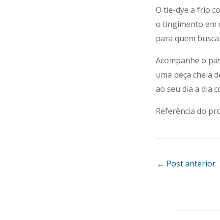
O tie-dye a frio
o tingimento em 
para quem busca p
Acompanhe o pass
uma peça cheia de
ao seu dia a dia c
Referência do pro
←
Post anterior