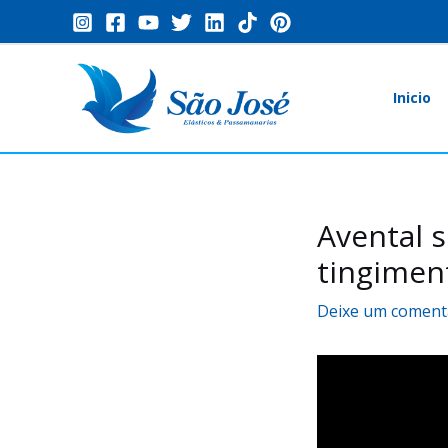
Ir
para
o
Inicio
conteúdo
Avental s
Post
navigation
tingimen
Deixe um coment